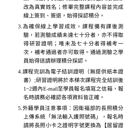
改為真實姓名；修畢完整課程內容並
完成
線上簽到
、
簽退
，始得採認積分。
3.
為確保線上學習成效，
課程備有課後測
驗
，若測驗成績未達七十分者，亦不得取
得研習證明；唯未及七十分者得補考一
次，補考通過者亦可取得。
通過測驗之學
員始得送請辦理積分採認
。
4.
課程完訓為電子結訓證明（無提供紙本證
書）;研習證明將於本梯次課程完全結訓後
1~2週內E-mail至學員報名填寫之信箱，
報
名時請務必確認各項資料皆正確
。
5.
外籍學員注意事項
：因衛福部的長照積分
上傳系統「無法輸入護照號碼」，報名時
請將長照小卡之證明字號更換為【居留證