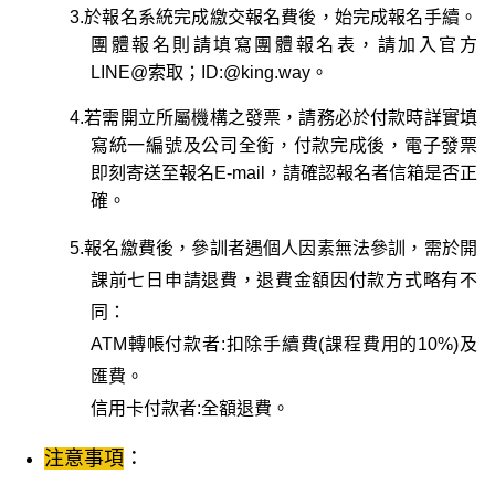
3.
於報名系統完成繳交報名費後，始完成報名手續。
團體報名則請填寫團體報名表，請加入官方
LINE@索取；ID:@king.way。
4.若需開立所屬機構之發票，請務必於付款時詳實填
寫統一編號及公司全銜，付款完成後，電子發票
即刻寄送至報名E-mail，請確認報名者信箱是否正
確。
5.
報名繳費後，參訓者遇個人因素無法參訓，需於開
課前七日申請退費，退費金額因付款方式略有不
同：
ATM
轉帳付款者:扣除手續費(課程費用的10%)及
匯費。
信用卡付款者:全額退費。
：
注意事項