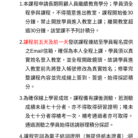
1.
本課程申請長期照顧人員繼續教育學分；
學員須全
程參與課程
，不得隨意進出教室，課程開始後30
分鐘，禁止開放學員進入教室上課；離開教室超
過30分鐘，該堂課不予列計積分。
2.
課程前五天及前一天
發送課程連結至學員報名提供
之Email信箱，確保為本人全程上課，
學員須以真
實姓名登入教室，並全程開啟鏡頭
，故請學員進
入教室前先將登入帳號修改為真實姓名；修畢完
整課程內容並
完成線上簽到、
簽退
，始得採認積
分。
3.
為確保線上學習成效，
課程備有課後測驗
，若測驗
成績未達七十分者，亦不得取得研習證明；唯未
及七十分者得補考一次，補考通過者亦可取得。
通過測驗之學員始得送請辦理積分採認
。
4.
課程完訓為電子結訓證明（無提供紙本證書）;研