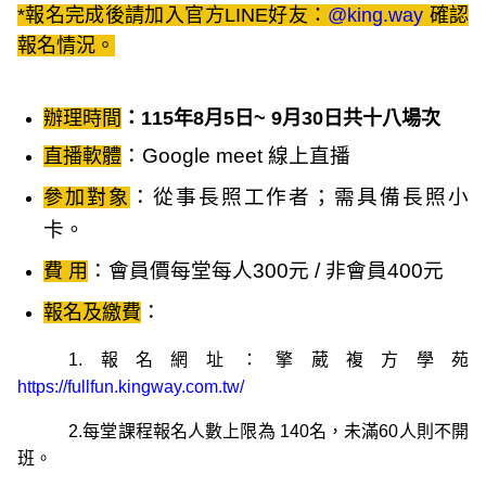
*報名完成後請加入官方LINE好友：
@king.way
確認
報名情況。
辦理時間
：115年8月
5日
~
9月30日共十八場次
：Google meet 線上直播
直播軟體
：從事長照工作者；需
具備長照小
參加對象
卡
。
：會員價每堂每人300元 / 非會員400元
費 用
：
報名及繳費
1.
報名網址：擎葳複方學苑
https://fullfun.kingway.com.tw/
2.每堂課程報名人數上限為 140名，未滿60人則不開
班。