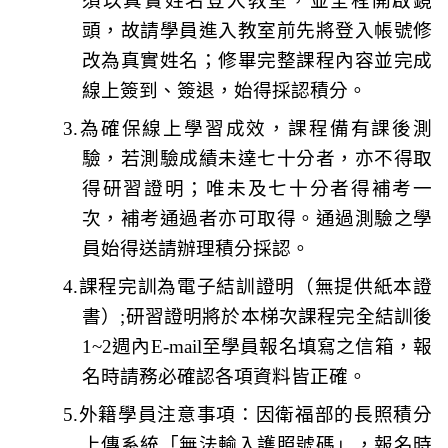
須以真實姓名登入教室，並全程開啟鏡
頭
，故請學員進入教室前先將登入帳號修
改為真實姓名；修畢完整課程內容並
完成
線上簽到
、
簽退
，始得採認積分。
3.
為確保線上學習成效，
課程備有課後測
驗
，若測驗成績未達七十分者，亦不得取
得研習證明；唯未及七十分者得補考一
次，補考通過者亦可取得。
通過測驗之學
員始得送請辦理積分採認
。
4.
課程完訓為電子結訓證明（無提供紙本證
書）;研習證明將於本梯次課程完全結訓後
1~2週內E-mail至學員報名填寫之信箱，
報
名時請務必確認各項資料皆正確
。
5.
外籍學員注意事項
：因衛福部的長照積分
上傳系統「無法輸入護照號碼」，報名時