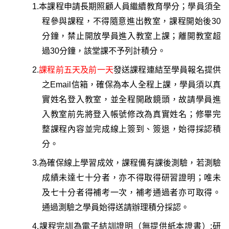
1.
本課程申請長期照顧人員繼續教育學分；
學員須全
程參與課程
，不得隨意進出教室，課程開始後30
分鐘，禁止開放學員進入教室上課；離開教室超
過30分鐘，該堂課不予列計積分。
2.
課程前五天及前一天
發送課程連結至學員報名提供
之Email信箱，確保為本人全程上課，
學員須以真
實姓名登入教室，並全程開啟鏡頭
，故請學員進
入教室前先將登入帳號修改為真實姓名；修畢完
整課程內容並
完成線上簽到、
簽退
，始得採認積
分。
3.
為確保線上學習成效，
課程備有課後測驗
，若測驗
成績未達七十分者，亦不得取得研習證明；唯未
及七十分者得補考一次，補考通過者亦可取得。
通過測驗之學員始得送請辦理積分採認
。
4.
課程完訓為電子結訓證明（無提供紙本證書）;研