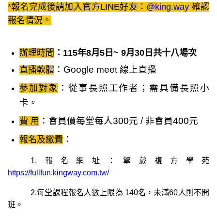
*報名完成後請加入官方LINE好友：
@king.way
確認
報名情況。
辦理時間
：115年8月
5日
~
9月30日共十八場次
：Google meet 線上直播
直播軟體
：從事長照工作者；需
具備長照小
參加對象
卡
。
：會員價每堂每人300元 / 非會員400元
費 用
：
報名及繳費
1.
報名網址：擎葳複方學苑
https://fullfun.kingway.com.tw/
2.每堂課程報名人數上限為 140名，未滿60人則不開
班。