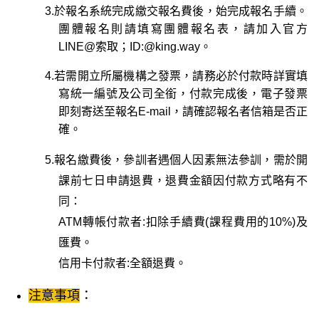
3.
於報名系統完成繳交報名費後，始完成報名手續。
團體報名則請填寫團體報名表，請加入官方
LINE@索取；ID:@king.way。
4.若需開立所屬機構之發票，請務必於付款時詳實填
寫統一編號及公司全銜，付款完成後，電子發票
即刻寄送至報名E-mail，請確認報名者信箱是否正
確。
5.
報名繳費後，參訓者遇個人因素無法參訓，需於開
課前七日申請退費，退費金額因付款方式略有不
同：
ATM
轉帳付款者:扣除手續費(課程費用的10%)及
匯費。
信用卡付款者:全額退費。
：
注意事項