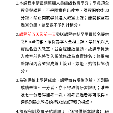
1.
本課程申請長期照顧人員繼續教育學分；
學員須全
程參與課程
，不得隨意進出教室，課程開始後30
分鐘，禁止開放學員進入教室上課；離開教室超
過30分鐘，該堂課不予列計積分。
2.
課程前五天及前一天
發送課程連結至學員報名提供
之Email信箱，確保為本人全程上課，
學員須以真
實姓名登入教室，並全程開啟鏡頭
，故請學員進
入教室前先將登入帳號修改為真實姓名；修畢完
整課程內容並
完成線上簽到、
簽退
，始得採認積
分。
3.
為確保線上學習成效，
課程備有課後測驗
，若測驗
成績未達七十分者，亦不得取得研習證明；唯未
及七十分者得補考一次，補考通過者亦可取得。
通過測驗之學員始得送請辦理積分採認
。
4.
課程完訓為電子結訓證明（無提供紙本證書）;研