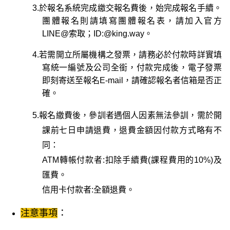
3.
於報名系統完成繳交報名費後，始完成報名手續。
團體報名則請填寫團體報名表，請加入官方
LINE@索取；ID:@king.way。
4.若需開立所屬機構之發票，請務必於付款時詳實填
寫統一編號及公司全銜，付款完成後，電子發票
即刻寄送至報名E-mail，請確認報名者信箱是否正
確。
5.
報名繳費後，參訓者遇個人因素無法參訓，需於開
課前七日申請退費，退費金額因付款方式略有不
同：
ATM
轉帳付款者:扣除手續費(課程費用的10%)及
匯費。
信用卡付款者:全額退費。
：
注意事項