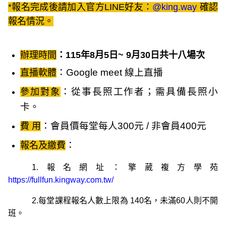
*報名完成後請加入官方LINE好友：
@king.way
確認
報名情況。
辦理時間
：115年8月
5日
~
9月30日共十八場次
：Google meet 線上直播
直播軟體
：從事長照工作者；需
具備長照小
參加對象
卡
。
：會員價每堂每人300元 / 非會員400元
費 用
：
報名及繳費
1.
報名網址：擎葳複方學苑
https://fullfun.kingway.com.tw/
2.每堂課程報名人數上限為 140名，未滿60人則不開
班。