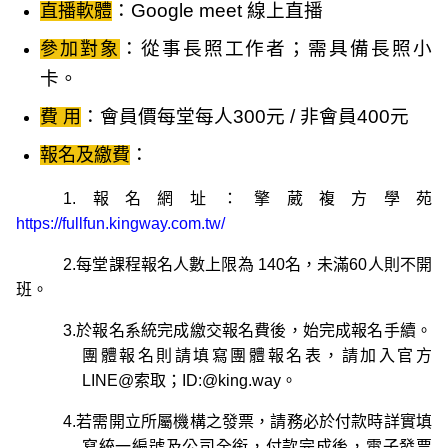
：Google meet 線上直播
直播軟體
：從事長照工作者；需
具備長照小
參加對象
卡
。
：會員價每堂每人300元 / 非會員400元
費 用
：
報名及繳費
1.
報名網址：擎葳複方學苑
https://fullfun.kingway.com.tw/
2.每堂課程報名人數上限為 140名，未滿60人則不開
班。
3.
於報名系統完成繳交報名費後，始完成報名手續。
團體報名則請填寫團體報名表，請加入官方
LINE@索取；ID:@king.way。
4.若需開立所屬機構之發票，請務必於付款時詳實填
寫統一編號及公司全銜，付款完成後，電子發票