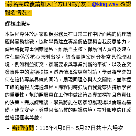
*報名完成後請加入官方LINE好友：
@king.way
確認
報名情況。
課程重點#
本課程專注於居家照顧服務員在日常工作中所面臨的倫理議
題與實務挑戰，協助學員建立專業價值觀與自我反思能力。
課程將從尊重個案隱私、維護自主權、保護個人資料及建立
信任關係等核心原則出發，結合實際案例分析常見倫理困
境，例如利益衝突、家屬要求與專業判斷的平衡、以及在突
發事件中的道德抉擇。透過情境演練與討論，學員將學會如
何在維持專業界線的同時，展現同理心與人文關懷，並掌握
正確的通報與溝通流程。課程同時強調自我覺察與持續學習
的重要性，幫助照服員在工作中做出符合專業標準且負責任
的決策。完成課程後，學員將能在居家照護現場以倫理為基
礎，建立安全、尊重且高品質的照護環境，提升服務信任感
並維護個案尊嚴。
辦理時間
：115年4月
8日
~
5
月27日共十六場次