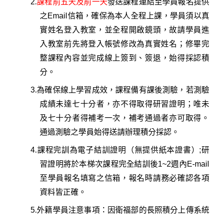
2.
課程前五天及前一天
發送課程連結至學員報名提供
之Email信箱，確保為本人全程上課，
學員須以真
實姓名登入教室，並全程開啟鏡頭
，故請學員進
入教室前先將登入帳號修改為真實姓名；修畢完
整課程內容並
完成線上簽到、
簽退
，始得採認積
分。
3.
為確保線上學習成效，
課程備有課後測驗
，若測驗
成績未達七十分者，亦不得取得研習證明；唯未
及七十分者得補考一次，補考通過者亦可取得。
通過測驗之學員始得送請辦理積分採認
。
4.
課程完訓為電子結訓證明（無提供紙本證書）;研
習證明將於本梯次課程完全結訓後1~2週內E-mail
至學員報名填寫之信箱，
報名時請務必確認各項
資料皆正確
。
5.
外籍學員注意事項
：因衛福部的長照積分上傳系統