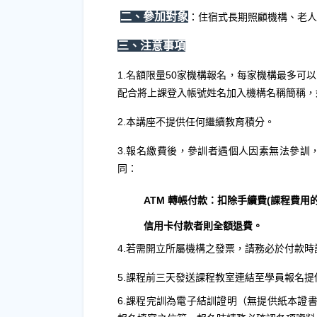
二、參加對象
：住宿式長期照顧機構、老人
三、注意事項
1.名額限量50家機構報名，每家機構最多
配合將上課登入帳號姓名加入機構名稱簡稱，
2.本講座不提供任何繼續教育積分。
3.報名繳費後，參訓者遇個人因素無法參訓
同：
ATM
轉帳付款：扣除手續費(課程費用的
信用卡付款者則全額退費。
4.若需開立所屬機構之發票，請務必於付款
5.課程前三天發送課程教室連結至學員報名提供
6.課程完訓為電子結訓證明（無提供紙本證書）