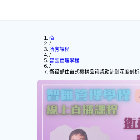
/
所有課程
/
智匯管理學程
/
衛福部住宿式機構品質獎勵計劃深度剖析-現況分