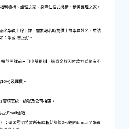
福利機構、護理之家、身障住宿式機構、精神護理之家。
可以兩名學員上線上課，需於報名時提供上課學員姓名，並請
如：擎葳-曾正好。
，需於開課前三日申請退訓，退費金額因付款方式略有不
10%)及匯費。
時詳實填寫統一編號及公司抬頭。
之Email信箱
；研習證明將於所有課程結訓後2~3週內E-mail至學員