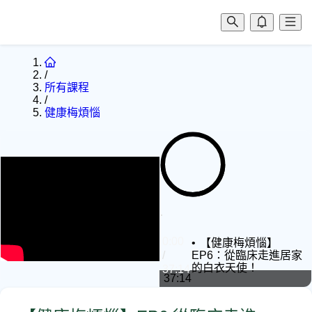
/
所有課程
/
健康梅煩惱
0:00
0:00
【健康梅煩惱】
/
EP6：從臨床走進居家
的白衣天使！
37:14
37:14