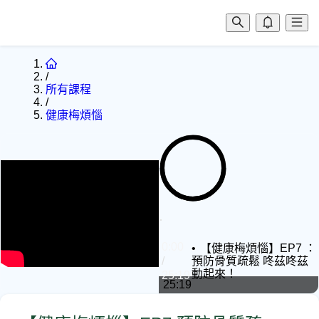
/
所有課程
/
健康梅煩惱
0:00
0:00
【健康梅煩惱】EP7 ：
/
預防骨質疏鬆 咚茲咚茲
動起來！
25:19
25:19