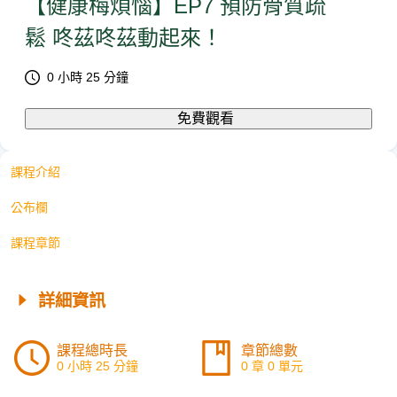
【健康梅煩惱】EP7 預防骨質疏
鬆 咚茲咚茲動起來！
0 小時 25 分鐘
免費觀看
課程介紹
公布欄
課程章節
詳細資訊
課程總時長
章節總數
0 小時 25 分鐘
0 章 0 單元